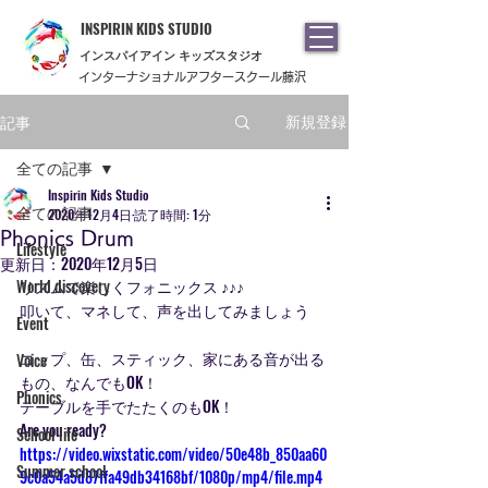
INSPIRIN KIDS STUDIO
​インスパイアイン キッズスタジオ
インターナショナルアフタースクール藤沢
記事
新規登録
全ての記事
Inspirin Kids Studio
全ての記事
2020年12月4日
読了時間: 1分
Phonics Drum
Lifestyle
更新日：
2020年12月5日
World discovery
リズムで楽しくフォニックス ♪♪♪
叩いて、マネして、声を出してみましょう
Event
コップ、缶、スティック、家にある音が出る
Voice
もの、なんでもOK！
Phonics
テーブルを手でたたくのもOK！ 
Are you ready? 
School life
https://video.wixstatic.com/video/50e48b_850aa60
Summer school
9c0a54a5d87ffa49db34168bf/1080p/mp4/file.mp4