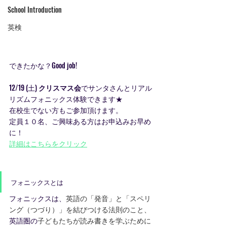
School Introduction
英検
できたかな？Good job! 
12/19 (土) 
クリスマス会
でサンタさんとリアル
リズムフォニックス体験できます★
在校生でない方もご参加頂けます。
定員１０名、ご興味ある方はお申込みお早め
に！
詳細はこちらをクリック
フォニックスとは
フォニックスは、
英語の「発音」と「スペリ
ング（つづり）」を結びつける法則のこと、
英語圏の
子どもたちが読み書きを学ぶために