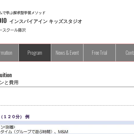
ムで学ぶ探求型学習メソッド
DIO
​インスパイアイン キッズスタジオ
ースクール藤沢
rmation
Program
News & Event
Free Trial
Cont
Tuition
ンと費用
 （１２０分） 例