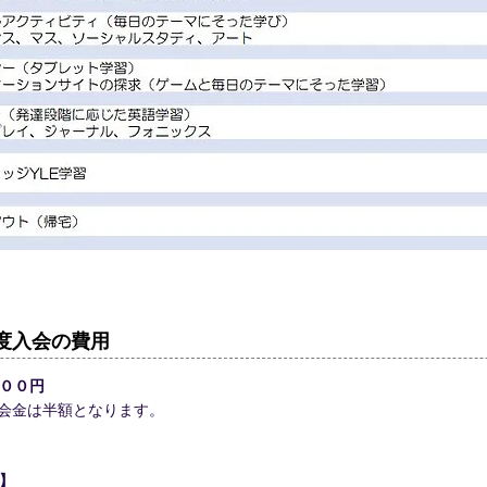
年度入会の費用
０００円
会金は半額となります。
】