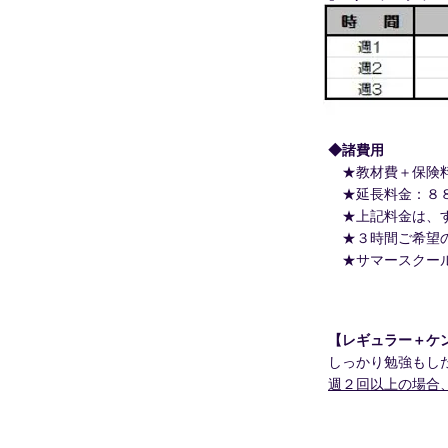
◆諸費用
★教材費＋
保険
★延長料金：８８
★上記料金は、す
★３時間ご希望の
★サマースクール
【レギュラー＋ケン
しっかり勉強もし
週２回以上の場合、