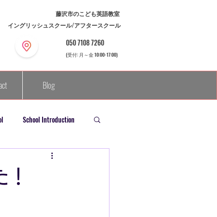
藤沢市のこども英語教室
イングリッシュスクール/アフタースクール
050 7108 7260
(受付: 月～金 10:00-17:00)​
act
Blog
Sign In/Register
ol
School Introduction
た！