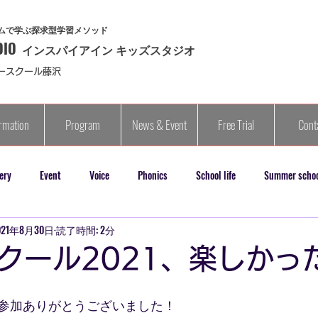
ムで学ぶ探求型学習メソッド
DIO
​インスパイアイン キッズスタジオ
ースクール藤沢
rmation
Program
News & Event
Free Trial
Cont
ery
Event
Voice
Phonics
School life
Summer scho
021年8月30日
読了時間: 2分
クール2021、楽しかっ
参加ありがとうございました！