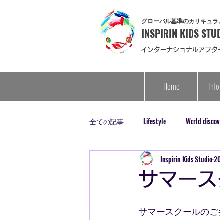
グローバル基準のカリキュラ
INSPIRIN KIDS STU
インターナショナルアフタ
Home
Info
全ての記事
Lifestyle
World discov
Inspirin Kids Studio
2
英検
サマース
サマースクールのご